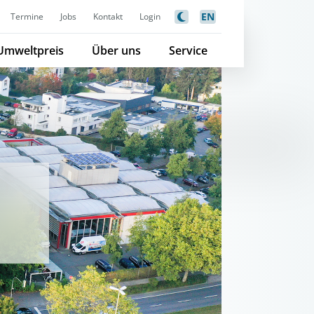
EN
Termine
Jobs
Kontakt
Login
Umweltpreis
Über uns
Service