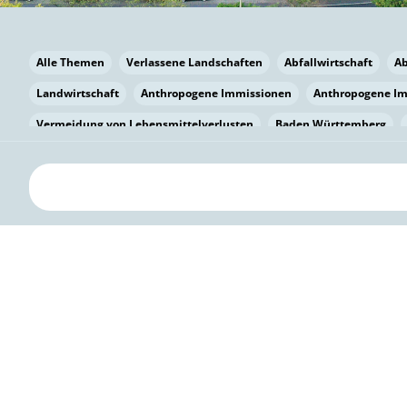
Alle Themen
Verlassene Landschaften
Abfallwirtschaft
A
Landwirtschaft
Anthropogene Immissionen
Anthropogene I
Vermeidung von Lebensmittelverlusten
Baden Württemberg
Bayern
Bayern
Beatmungssysteme
Beratung
Berlin
bilaterale Zu-sammenarbeit
Bildung
Bildung / Kommunikati
Pflanzenkohle
Biodiversität
Biodiversität
Biogas
Bioga
Vermeidung von Lebensmittelverlusten
Brandenburg
Breme
Bürgerwissenschaft
Capacity Building
Capacity Building
Kreislaufwirtschaft
Bürgerenergie
Bürgerbeteiligung
Citi
Citizen Science
Klimawandel
Klimakrise
Klimaschutz
Kooperation
Kooperation mit KMU
Grenzüberschreitend
D
Deutscher Umweltpreis
Digitale Bildung
Digitaler Landschaf