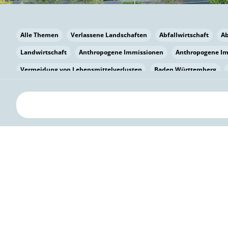
Alle Themen
Verlassene Landschaften
Abfallwirtschaft
A
Landwirtschaft
Anthropogene Immissionen
Anthropogene I
Vermeidung von Lebensmittelverlusten
Baden Württemberg
Bayern
Bayern
Beatmungssysteme
Beratung
Berlin
bilaterale Zu-sammenarbeit
Bildung
Bildung / Kommunikati
Pflanzenkohle
Biodiversität
Biodiversität
Biogas
Bioga
Vermeidung von Lebensmittelverlusten
Brandenburg
Breme
Bürgerwissenschaft
Capacity Building
Capacity Building
Circular Economy
Bürgerenergie
Bürgerbeteiligung
Citize
Citizen Science
Klimawandel
Klimakrise
Klimaschutz
Kooperation
Kooperation mit KMU
Grenzüberschreitend
D
Deutscher Umweltpreis
Digitale Bildung
Digitaler Landschaf