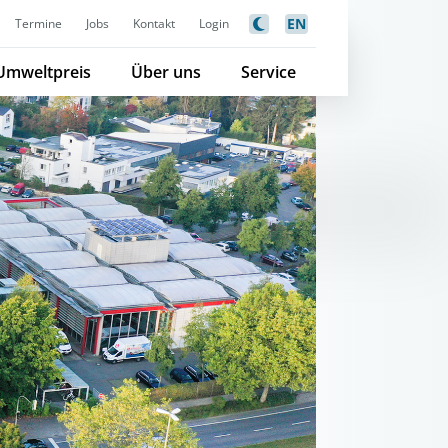
EN
Termine
Jobs
Kontakt
Login
Umweltpreis
Über uns
Service