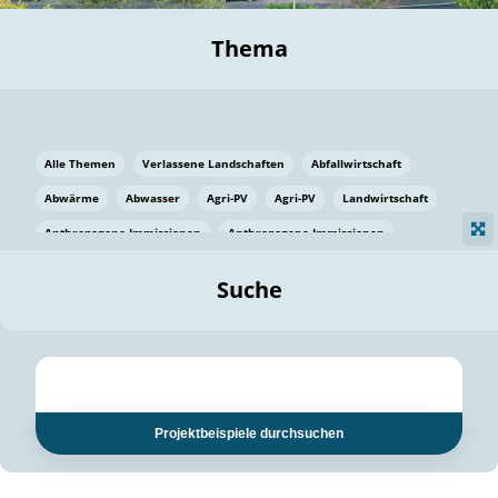
Thema
Alle Themen
Verlassene Landschaften
Abfallwirtschaft
Abwärme
Abwasser
Agri-PV
Agri-PV
Landwirtschaft
Anthropogene Immissionen
Anthropogene Immissionen
Vermeidung von Lebensmittelverlusten
Baden Württemberg
Suche
Ostsee
Bauen
Baumaterial
Bayern
Bayern
Beatmungssysteme
Beratung
Berlin
Bestäuber
bilaterale Zu-sammenarbeit
bilaterale Zu-sammenarbeit
Bildung
Bildung / Kommunikation
Projektbeispiele durchsuchen
Bildung für nachhaltige Entwicklung
Pflanzenkohle
Biodiversität
Biodiversität
Biogas
Biogas