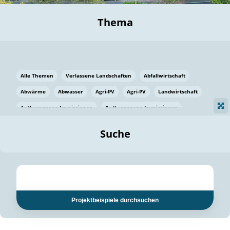
Thema
Alle Themen
Verlassene Landschaften
Abfallwirtschaft
Abwärme
Abwasser
Agri-PV
Agri-PV
Landwirtschaft
Anthropogene Immissionen
Anthropogene Immissionen
Vermeidung von Lebensmittelverlusten
Baden Württemberg
Suche
Ostsee
Bauen
Baumaterial
Bayern
Bayern
Beatmungssysteme
Beratung
Berlin
Bestäuber
bilaterale Zu-sammenarbeit
bilaterale Zu-sammenarbeit
Bildung
Bildung / Kommunikation
Projektbeispiele durchsuchen
Bildung für nachhaltige Entwicklung
Pflanzenkohle
Biodiversität
Biodiversität
Biogas
Biogas