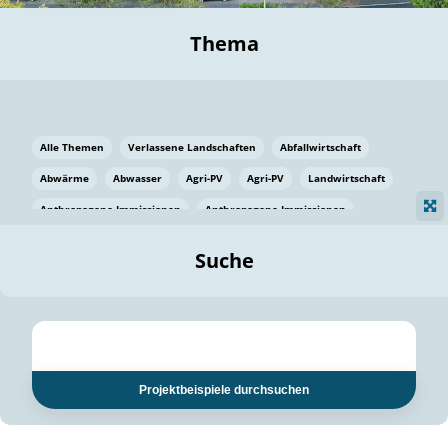
Thema
Alle Themen
Verlassene Landschaften
Abfallwirtschaft
Abwärme
Abwasser
Agri-PV
Agri-PV
Landwirtschaft
Anthropogene Immissionen
Anthropogene Immissionen
Vermeidung von Lebensmittelverlusten
Baden Württemberg
Suche
Ostsee
Bauen
Baumaterial
Bayern
Bayern
Beatmungssysteme
Beratung
Berlin
Bestäuber
bilaterale Zu-sammenarbeit
bilaterale Zu-sammenarbeit
Bildung
Bildung / Kommunikation
Projektbeispiele durchsuchen
Bildung für nachhaltige Entwicklung
Pflanzenkohle
Biodiversität
Biodiversität
Biogas
Biogas