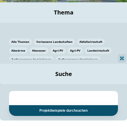
Thema
Alle Themen
Verlassene Landschaften
Abfallwirtschaft
Abwärme
Abwasser
Agri-PV
Agri-PV
Landwirtschaft
Anthropogene Immissionen
Anthropogene Immissionen
Vermeidung von Lebensmittelverlusten
Baden Württemberg
Suche
Ostsee
Bauen
Baumaterial
Bayern
Bayern
Beatmungssysteme
Beratung
Berlin
Bestäuber
bilaterale Zu-sammenarbeit
bilaterale Zu-sammenarbeit
Bildung
Bildung / Kommunikation
Projektbeispiele durchsuchen
Bildung für nachhaltige Entwicklung
Pflanzenkohle
Biodiversität
Biodiversität
Biogas
Biogas