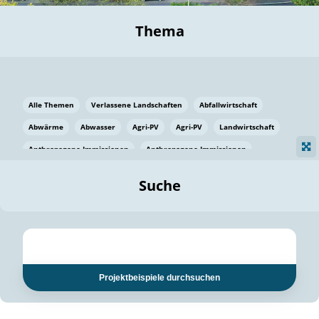
Thema
Alle Themen
Verlassene Landschaften
Abfallwirtschaft
Abwärme
Abwasser
Agri-PV
Agri-PV
Landwirtschaft
Anthropogene Immissionen
Anthropogene Immissionen
Vermeidung von Lebensmittelverlusten
Baden Württemberg
Suche
Ostsee
Bauen
Baumaterial
Bayern
Bayern
Beatmungssysteme
Beratung
Berlin
Bestäuber
bilaterale Zu-sammenarbeit
bilaterale Zu-sammenarbeit
Bildung
Bildung / Kommunikation
Projektbeispiele durchsuchen
Bildung für nachhaltige Entwicklung
Pflanzenkohle
Biodiversität
Biodiversität
Biogas
Biogas