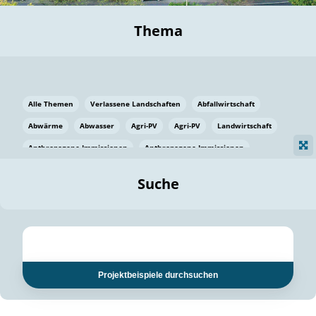
Thema
Alle Themen
Verlassene Landschaften
Abfallwirtschaft
Abwärme
Abwasser
Agri-PV
Agri-PV
Landwirtschaft
Anthropogene Immissionen
Anthropogene Immissionen
Vermeidung von Lebensmittelverlusten
Baden Württemberg
Suche
Ostsee
Bauen
Baumaterial
Bayern
Bayern
Beatmungssysteme
Beratung
Berlin
Bestäuber
bilaterale Zu-sammenarbeit
bilaterale Zu-sammenarbeit
Bildung
Bildung / Kommunikation
Projektbeispiele durchsuchen
Bildung für nachhaltige Entwicklung
Pflanzenkohle
Biodiversität
Biodiversität
Biogas
Biogas