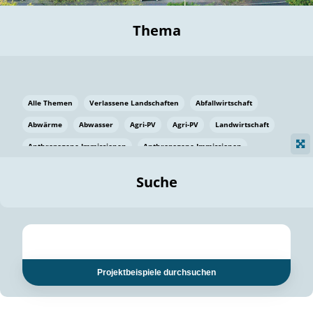
Thema
Alle Themen
Verlassene Landschaften
Abfallwirtschaft
Abwärme
Abwasser
Agri-PV
Agri-PV
Landwirtschaft
Anthropogene Immissionen
Anthropogene Immissionen
Vermeidung von Lebensmittelverlusten
Baden Württemberg
Suche
Ostsee
Bauen
Baumaterial
Bayern
Bayern
Beatmungssysteme
Beratung
Berlin
Bestäuber
bilaterale Zu-sammenarbeit
bilaterale Zu-sammenarbeit
Bildung
Bildung / Kommunikation
Projektbeispiele durchsuchen
Bildung für nachhaltige Entwicklung
Pflanzenkohle
Biodiversität
Biodiversität
Biogas
Biogas