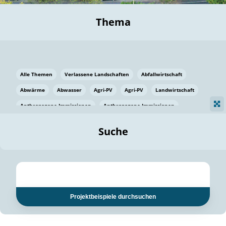
Thema
Alle Themen
Verlassene Landschaften
Abfallwirtschaft
Abwärme
Abwasser
Agri-PV
Agri-PV
Landwirtschaft
Anthropogene Immissionen
Anthropogene Immissionen
Vermeidung von Lebensmittelverlusten
Baden Württemberg
Suche
Ostsee
Bauen
Baumaterial
Bayern
Bayern
Beatmungssysteme
Beratung
Berlin
Bestäuber
bilaterale Zu-sammenarbeit
bilaterale Zu-sammenarbeit
Bildung
Bildung / Kommunikation
Projektbeispiele durchsuchen
Bildung für nachhaltige Entwicklung
Pflanzenkohle
Biodiversität
Biodiversität
Biogas
Biogas