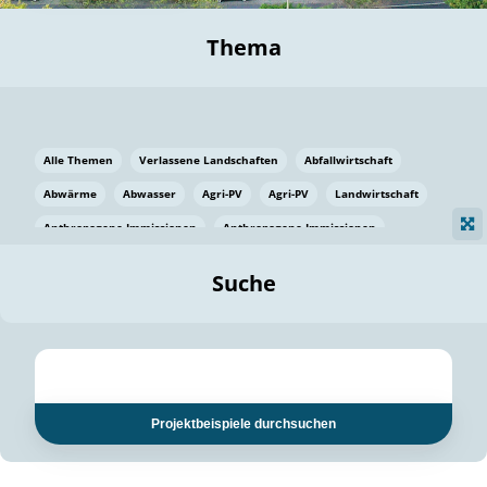
Thema
Alle Themen
Verlassene Landschaften
Abfallwirtschaft
Abwärme
Abwasser
Agri-PV
Agri-PV
Landwirtschaft
Anthropogene Immissionen
Anthropogene Immissionen
Vermeidung von Lebensmittelverlusten
Baden Württemberg
Suche
Ostsee
Bauen
Baumaterial
Bayern
Bayern
Beatmungssysteme
Beratung
Berlin
Bestäuber
bilaterale Zu-sammenarbeit
bilaterale Zu-sammenarbeit
Bildung
Bildung / Kommunikation
Projektbeispiele durchsuchen
Bildung für nachhaltige Entwicklung
Pflanzenkohle
Biodiversität
Biodiversität
Biogas
Biogas