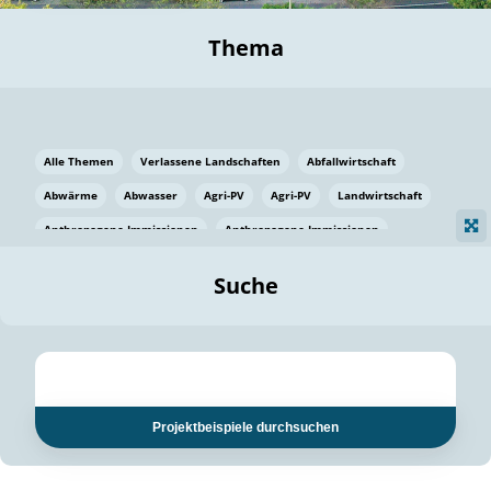
Thema
Alle Themen
Verlassene Landschaften
Abfallwirtschaft
Abwärme
Abwasser
Agri-PV
Agri-PV
Landwirtschaft
Anthropogene Immissionen
Anthropogene Immissionen
Vermeidung von Lebensmittelverlusten
Baden Württemberg
Suche
Ostsee
Bauen
Baumaterial
Bayern
Bayern
Beatmungssysteme
Beratung
Berlin
Bestäuber
bilaterale Zu-sammenarbeit
bilaterale Zu-sammenarbeit
Bildung
Bildung / Kommunikation
Projektbeispiele durchsuchen
Bildung für nachhaltige Entwicklung
Pflanzenkohle
Biodiversität
Biodiversität
Biogas
Biogas