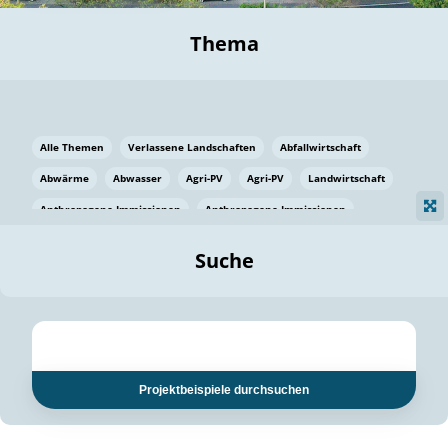
Thema
Alle Themen
Verlassene Landschaften
Abfallwirtschaft
Abwärme
Abwasser
Agri-PV
Agri-PV
Landwirtschaft
Anthropogene Immissionen
Anthropogene Immissionen
Vermeidung von Lebensmittelverlusten
Baden Württemberg
Suche
Ostsee
Bauen
Baumaterial
Bayern
Bayern
Beatmungssysteme
Beratung
Berlin
Bestäuber
bilaterale Zu-sammenarbeit
bilaterale Zu-sammenarbeit
Bildung
Bildung / Kommunikation
Projektbeispiele durchsuchen
Bildung für nachhaltige Entwicklung
Pflanzenkohle
Biodiversität
Biodiversität
Biogas
Biogas