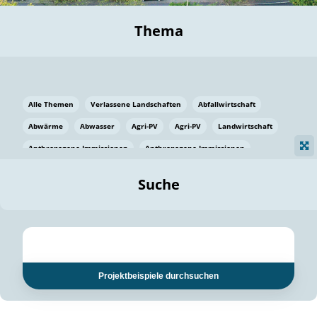
Thema
Alle Themen
Verlassene Landschaften
Abfallwirtschaft
Abwärme
Abwasser
Agri-PV
Agri-PV
Landwirtschaft
Anthropogene Immissionen
Anthropogene Immissionen
Vermeidung von Lebensmittelverlusten
Baden Württemberg
Suche
Ostsee
Bauen
Baumaterial
Bayern
Bayern
Beatmungssysteme
Beratung
Berlin
Bestäuber
bilaterale Zu-sammenarbeit
bilaterale Zu-sammenarbeit
Bildung
Bildung / Kommunikation
Projektbeispiele durchsuchen
Bildung für nachhaltige Entwicklung
Pflanzenkohle
Biodiversität
Biodiversität
Biogas
Biogas