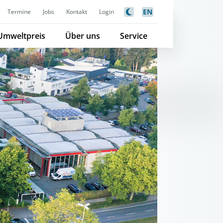
EN
Termine
Jobs
Kontakt
Login
Umweltpreis
Über uns
Service