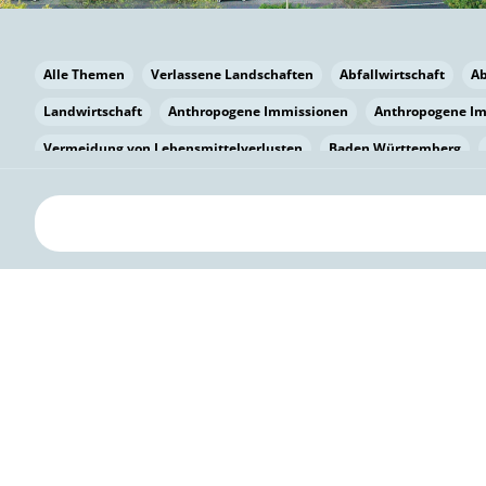
Alle Themen
Verlassene Landschaften
Abfallwirtschaft
A
Landwirtschaft
Anthropogene Immissionen
Anthropogene I
Vermeidung von Lebensmittelverlusten
Baden Württemberg
Bayern
Bayern
Beatmungssysteme
Beratung
Berlin
bilaterale Zu-sammenarbeit
Bildung
Bildung / Kommunikati
Pflanzenkohle
Biodiversität
Biodiversität
Biogas
Bioga
Vermeidung von Lebensmittelverlusten
Brandenburg
Breme
Bürgerwissenschaft
Capacity Building
Capacity Building
Kreislaufwirtschaft
Bürgerenergie
Bürgerbeteiligung
Bürg
Citizen Science
Klimawandel
Klimakrise
Klimaschutz
Kooperation
Kooperation mit KMU
Grenzüberschreitend
D
Deutscher Umweltpreis
Digitale Bildung
Digitaler Landschaf