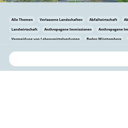
Alle Themen
Verlassene Landschaften
Abfallwirtschaft
A
Landwirtschaft
Anthropogene Immissionen
Anthropogene I
Vermeidung von Lebensmittelverlusten
Baden Württemberg
Bayern
Bayern
Beatmungssysteme
Beratung
Berlin
bilaterale Zu-sammenarbeit
Bildung
Bildung / Kommunikati
Pflanzenkohle
Biodiversität
Biodiversität
Biogas
Bioga
Vermeidung von Lebensmittelverlusten
Brandenburg
Breme
Bürgerwissenschaft
Capacity Building
Capacity Building
Kreislaufwirtschaft
Bürgerenergie
Bürgerbeteiligung
Bürg
Citizen Science
Klimawandel
Klimakrise
Klimaschutz
Kooperation
Kooperation mit KMU
Grenzüberschreitend
D
Deutscher Umweltpreis
Digitale Bildung
Digitaler Landschaf