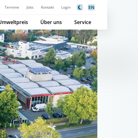
EN
Termine
Jobs
Kontakt
Login
Umweltpreis
Über uns
Service