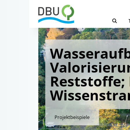
Wasseraufb
Valorisieru
Reststoffe;
Wissenstra
Projektbeispiele