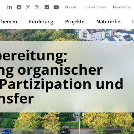
Presse
Publikationen
Newsletter
Themen
Förderung
Projekte
Naturerbe
ereitung;
ng organischer
 Partizipation und
nsfer