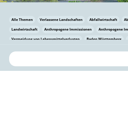
Alle Themen
Verlassene Landschaften
Abfallwirtschaft
A
Landwirtschaft
Anthropogene Immissionen
Anthropogene I
Vermeidung von Lebensmittelverlusten
Baden Württemberg
Bayern
Bayern
Beatmungssysteme
Beratung
Berlin
bilaterale Zu-sammenarbeit
Bildung
Bildung / Kommunikati
Pflanzenkohle
Biodiversität
Biodiversität
Biogas
Bioga
Vermeidung von Lebensmittelverlusten
Brandenburg
Breme
Bürgerwissenschaft
Capacity Building
Capacity Building
Kreislaufwirtschaft
Bürgerenergie
Bürgerbeteiligung
Bürg
Citizen Science
Klimawandel
Klimakrise
Klimaschutz
Kooperation
Kooperation mit KMU
Grenzüberschreitend
D
Deutscher Umweltpreis
Digitale Bildung
Digitaler Landschaf