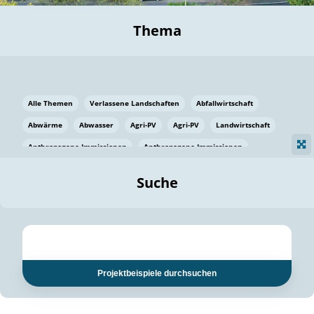
Thema
Alle Themen
Verlassene Landschaften
Abfallwirtschaft
Abwärme
Abwasser
Agri-PV
Agri-PV
Landwirtschaft
Anthropogene Immissionen
Anthropogene Immissionen
Vermeidung von Lebensmittelverlusten
Baden Württemberg
Suche
Ostsee
Bauen
Baumaterial
Bayern
Bayern
Beatmungssysteme
Beratung
Berlin
Bestäuber
bilaterale Zu-sammenarbeit
bilaterale Zu-sammenarbeit
Bildung
Bildung / Kommunikation
Projektbeispiele durchsuchen
Bildung für nachhaltige Entwicklung
Pflanzenkohle
Biodiversität
Biodiversität
Biogas
Biogas