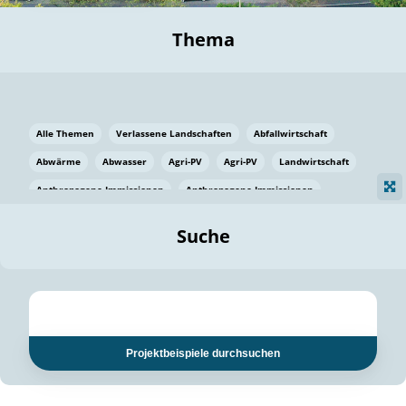
Thema
Alle Themen
Verlassene Landschaften
Abfallwirtschaft
Abwärme
Abwasser
Agri-PV
Agri-PV
Landwirtschaft
Anthropogene Immissionen
Anthropogene Immissionen
Vermeidung von Lebensmittelverlusten
Baden Württemberg
Suche
Ostsee
Bauen
Baumaterial
Bayern
Bayern
Beatmungssysteme
Beratung
Berlin
Bestäuber
bilaterale Zu-sammenarbeit
bilaterale Zu-sammenarbeit
Bildung
Bildung / Kommunikation
Projektbeispiele durchsuchen
Bildung für nachhaltige Entwicklung
Pflanzenkohle
Biodiversität
Biodiversität
Biogas
Biogas