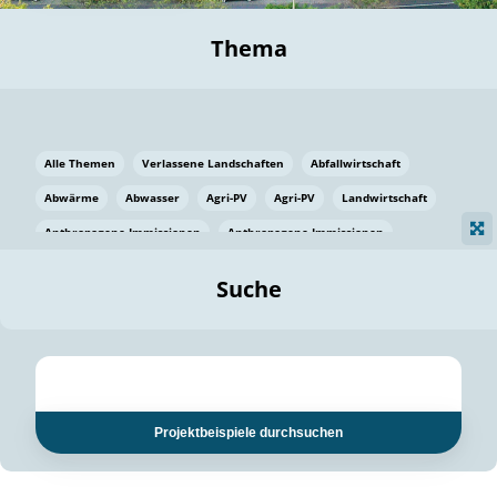
Thema
Alle Themen
Verlassene Landschaften
Abfallwirtschaft
Abwärme
Abwasser
Agri-PV
Agri-PV
Landwirtschaft
Anthropogene Immissionen
Anthropogene Immissionen
Vermeidung von Lebensmittelverlusten
Baden Württemberg
Suche
Ostsee
Bauen
Baumaterial
Bayern
Bayern
Beatmungssysteme
Beratung
Berlin
Bestäuber
bilaterale Zu-sammenarbeit
bilaterale Zu-sammenarbeit
Bildung
Bildung / Kommunikation
Projektbeispiele durchsuchen
Bildung für nachhaltige Entwicklung
Pflanzenkohle
Biodiversität
Biodiversität
Biogas
Biogas