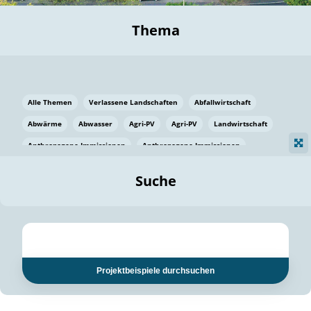
Thema
Alle Themen
Verlassene Landschaften
Abfallwirtschaft
Abwärme
Abwasser
Agri-PV
Agri-PV
Landwirtschaft
Anthropogene Immissionen
Anthropogene Immissionen
Vermeidung von Lebensmittelverlusten
Baden Württemberg
Suche
Ostsee
Bauen
Baumaterial
Bayern
Bayern
Beatmungssysteme
Beratung
Berlin
Bestäuber
bilaterale Zu-sammenarbeit
bilaterale Zu-sammenarbeit
Bildung
Bildung / Kommunikation
Projektbeispiele durchsuchen
Bildung für nachhaltige Entwicklung
Pflanzenkohle
Biodiversität
Biodiversität
Biogas
Biogas