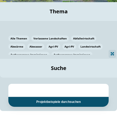
Thema
Alle Themen
Verlassene Landschaften
Abfallwirtschaft
Abwärme
Abwasser
Agri-PV
Agri-PV
Landwirtschaft
Anthropogene Immissionen
Anthropogene Immissionen
Vermeidung von Lebensmittelverlusten
Baden Württemberg
Suche
Ostsee
Bauen
Baumaterial
Bayern
Bayern
Beatmungssysteme
Beratung
Berlin
Bestäuber
bilaterale Zu-sammenarbeit
bilaterale Zu-sammenarbeit
Bildung
Bildung / Kommunikation
Projektbeispiele durchsuchen
Bildung für nachhaltige Entwicklung
Pflanzenkohle
Biodiversität
Biodiversität
Biogas
Biogas