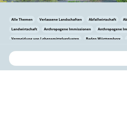
Alle Themen
Verlassene Landschaften
Abfallwirtschaft
A
Landwirtschaft
Anthropogene Immissionen
Anthropogene I
Vermeidung von Lebensmittelverlusten
Baden Württemberg
Bayern
Bayern
Beatmungssysteme
Beratung
Berlin
bilaterale Zu-sammenarbeit
Bildung
Bildung / Kommunikati
Pflanzenkohle
Biodiversität
Biodiversität
Biogas
Bioga
Vermeidung von Lebensmittelverlusten
Brandenburg
Breme
Bürgerwissenschaft
Capacity Building
Capacity Building
Circular Economy
Bürgerenergie
Bürgerbeteiligung
Citize
Bürgerwissenschaft
Klimawandel
Klimakrise
Klimaschutz
Kooperation
Kooperation mit KMU
Grenzüberschreitend
D
Deutscher Umweltpreis
Digitale Bildung
Digitaler Landschaf