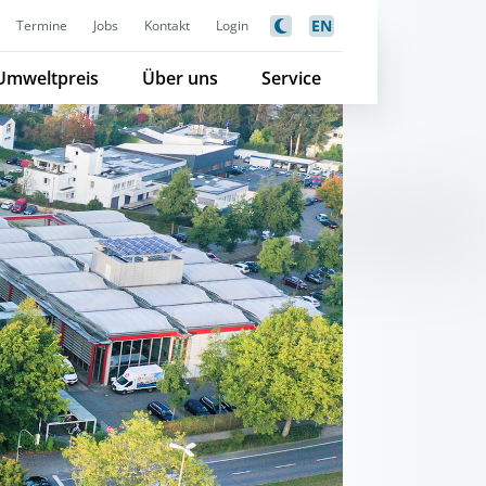
EN
Termine
Jobs
Kontakt
Login
Umweltpreis
Über uns
Service