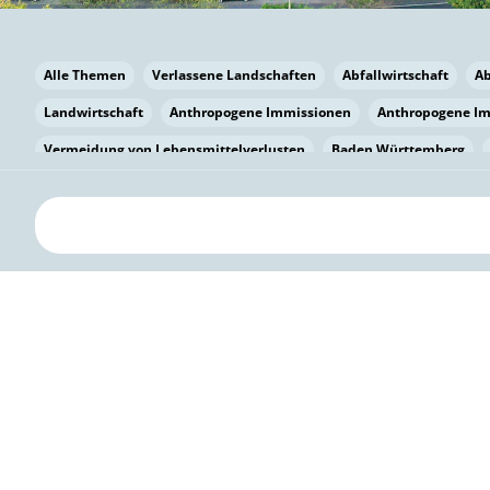
Alle Themen
Verlassene Landschaften
Abfallwirtschaft
A
Landwirtschaft
Anthropogene Immissionen
Anthropogene I
Vermeidung von Lebensmittelverlusten
Baden Württemberg
Bayern
Bayern
Beatmungssysteme
Beratung
Berlin
bilaterale Zu-sammenarbeit
Bildung
Bildung / Kommunikati
Pflanzenkohle
Biodiversität
Biodiversität
Biogas
Bioga
Vermeidung von Lebensmittelverlusten
Brandenburg
Breme
Bürgerwissenschaft
Capacity Building
Capacity Building
Kreislaufwirtschaft
Bürgerenergie
Bürgerbeteiligung
Bürg
Citizen Science
Klimawandel
Klimakrise
Klimaschutz
Kooperation
Kooperation mit KMU
Grenzüberschreitend
D
Deutscher Umweltpreis
Digitale Bildung
Digitaler Landschaf