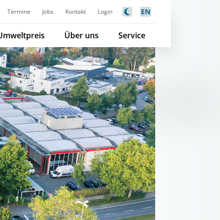
EN
Termine
Jobs
Kontakt
Login
Umweltpreis
Über uns
Service