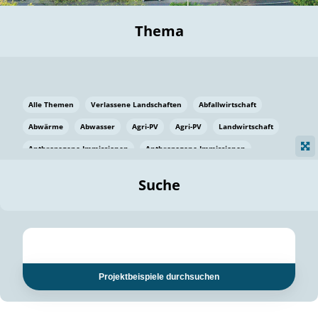
Thema
Alle Themen
Verlassene Landschaften
Abfallwirtschaft
Abwärme
Abwasser
Agri-PV
Agri-PV
Landwirtschaft
Anthropogene Immissionen
Anthropogene Immissionen
Vermeidung von Lebensmittelverlusten
Baden Württemberg
Suche
Ostsee
Bauen
Baumaterial
Bayern
Bayern
Beatmungssysteme
Beratung
Berlin
Bestäuber
bilaterale Zu-sammenarbeit
bilaterale Zu-sammenarbeit
Bildung
Bildung / Kommunikation
Projektbeispiele durchsuchen
Bildung für nachhaltige Entwicklung
Pflanzenkohle
Biodiversität
Biodiversität
Biogas
Biogas