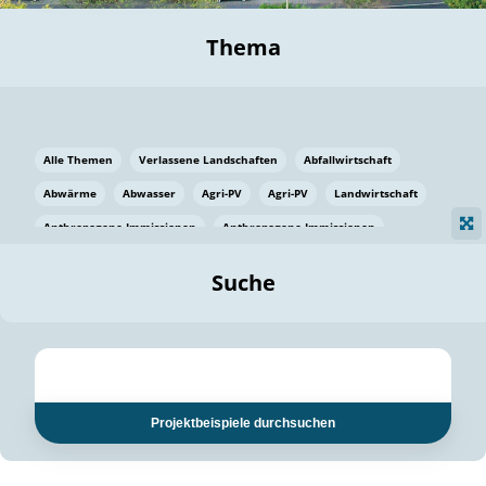
Thema
Alle Themen
Verlassene Landschaften
Abfallwirtschaft
Abwärme
Abwasser
Agri-PV
Agri-PV
Landwirtschaft
Anthropogene Immissionen
Anthropogene Immissionen
Vermeidung von Lebensmittelverlusten
Baden Württemberg
Suche
Ostsee
Bauen
Baumaterial
Bayern
Bayern
Beatmungssysteme
Beratung
Berlin
Bestäuber
bilaterale Zu-sammenarbeit
bilaterale Zu-sammenarbeit
Bildung
Bildung / Kommunikation
Projektbeispiele durchsuchen
Bildung für nachhaltige Entwicklung
Pflanzenkohle
Biodiversität
Biodiversität
Biogas
Biogas