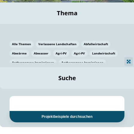
Thema
Alle Themen
Verlassene Landschaften
Abfallwirtschaft
Abwärme
Abwasser
Agri-PV
Agri-PV
Landwirtschaft
Anthropogene Immissionen
Anthropogene Immissionen
Vermeidung von Lebensmittelverlusten
Baden Württemberg
Suche
Ostsee
Bauen
Baumaterial
Bayern
Bayern
Beatmungssysteme
Beratung
Berlin
Bestäuber
bilaterale Zu-sammenarbeit
bilaterale Zu-sammenarbeit
Bildung
Bildung / Kommunikation
Projektbeispiele durchsuchen
Bildung für nachhaltige Entwicklung
Pflanzenkohle
Biodiversität
Biodiversität
Biogas
Biogas