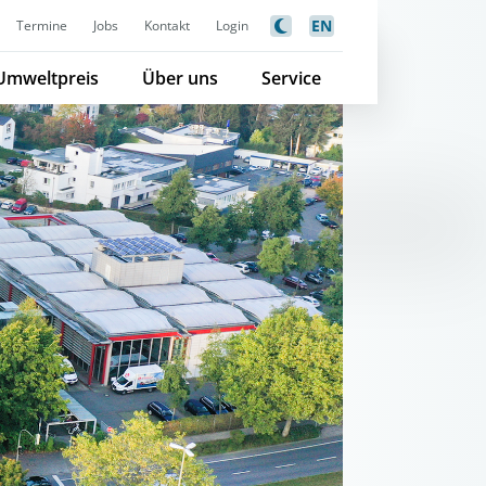
EN
Termine
Jobs
Kontakt
Login
Umweltpreis
Über uns
Service