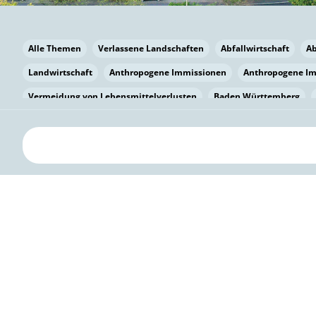
Alle Themen
Verlassene Landschaften
Abfallwirtschaft
A
Landwirtschaft
Anthropogene Immissionen
Anthropogene I
Vermeidung von Lebensmittelverlusten
Baden Württemberg
Bayern
Bayern
Beatmungssysteme
Beratung
Berlin
bilaterale Zu-sammenarbeit
Bildung
Bildung / Kommunikati
Pflanzenkohle
Biodiversität
Biodiversität
Biogas
Bioga
Vermeidung von Lebensmittelverlusten
Brandenburg
Breme
Bürgerwissenschaft
Capacity Building
Capacity Building
Kreislaufwirtschaft
Bürgerenergie
Bürgerbeteiligung
Bürg
Citizen Science
Klimawandel
Klimakrise
Klimaschutz
Kooperation
Kooperation mit KMU
Grenzüberschreitend
D
Deutscher Umweltpreis
Digitale Bildung
Digitaler Landschaf