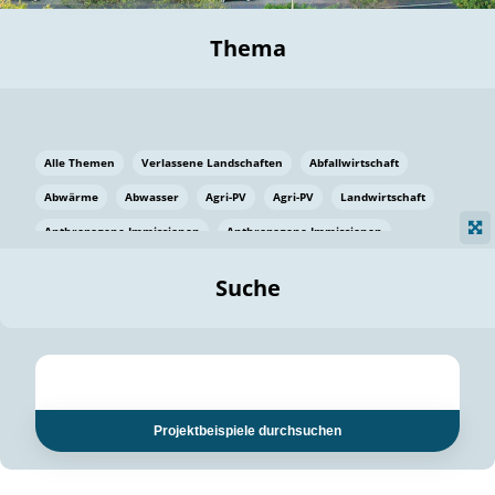
Thema
Alle Themen
Verlassene Landschaften
Abfallwirtschaft
Abwärme
Abwasser
Agri-PV
Agri-PV
Landwirtschaft
Anthropogene Immissionen
Anthropogene Immissionen
Vermeidung von Lebensmittelverlusten
Baden Württemberg
Suche
Ostsee
Bauen
Baumaterial
Bayern
Bayern
Beatmungssysteme
Beratung
Berlin
Bestäuber
bilaterale Zu-sammenarbeit
bilaterale Zu-sammenarbeit
Bildung
Bildung / Kommunikation
Projektbeispiele durchsuchen
Bildung für nachhaltige Entwicklung
Pflanzenkohle
Biodiversität
Biodiversität
Biogas
Biogas