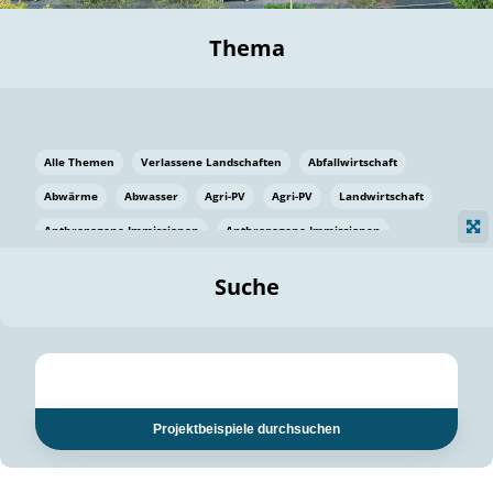
Thema
Alle Themen
Verlassene Landschaften
Abfallwirtschaft
Abwärme
Abwasser
Agri-PV
Agri-PV
Landwirtschaft
Anthropogene Immissionen
Anthropogene Immissionen
Vermeidung von Lebensmittelverlusten
Baden Württemberg
Suche
Ostsee
Bauen
Baumaterial
Bayern
Bayern
Beatmungssysteme
Beratung
Berlin
Bestäuber
bilaterale Zu-sammenarbeit
bilaterale Zu-sammenarbeit
Bildung
Bildung / Kommunikation
Projektbeispiele durchsuchen
Bildung für nachhaltige Entwicklung
Pflanzenkohle
Biodiversität
Biodiversität
Biogas
Biogas