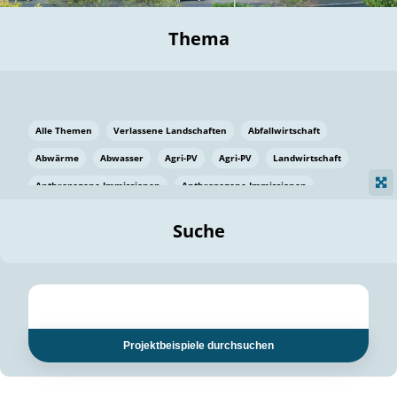
Thema
Alle Themen
Verlassene Landschaften
Abfallwirtschaft
Abwärme
Abwasser
Agri-PV
Agri-PV
Landwirtschaft
Anthropogene Immissionen
Anthropogene Immissionen
Vermeidung von Lebensmittelverlusten
Baden Württemberg
Suche
Ostsee
Bauen
Baumaterial
Bayern
Bayern
Beatmungssysteme
Beratung
Berlin
Bestäuber
bilaterale Zu-sammenarbeit
bilaterale Zu-sammenarbeit
Bildung
Bildung / Kommunikation
Projektbeispiele durchsuchen
Bildung für nachhaltige Entwicklung
Pflanzenkohle
Biodiversität
Biodiversität
Biogas
Biogas