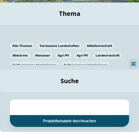
Thema
Alle Themen
Verlassene Landschaften
Abfallwirtschaft
Abwärme
Abwasser
Agri-PV
Agri-PV
Landwirtschaft
Anthropogene Immissionen
Anthropogene Immissionen
Vermeidung von Lebensmittelverlusten
Baden Württemberg
Suche
Ostsee
Bauen
Baumaterial
Bayern
Bayern
Beatmungssysteme
Beratung
Berlin
Bestäuber
bilaterale Zu-sammenarbeit
bilaterale Zu-sammenarbeit
Bildung
Bildung / Kommunikation
Projektbeispiele durchsuchen
Bildung für nachhaltige Entwicklung
Pflanzenkohle
Biodiversität
Biodiversität
Biogas
Biogas