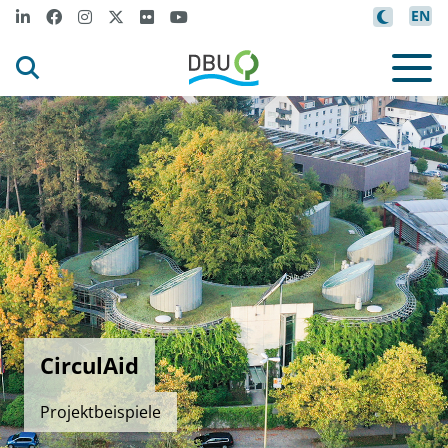
EN
CirculAid
Projektbeispiele