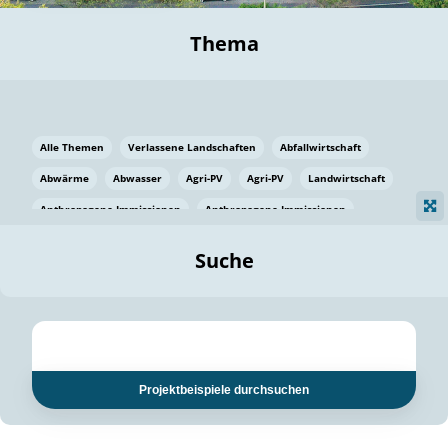
Thema
Alle Themen
Verlassene Landschaften
Abfallwirtschaft
Abwärme
Abwasser
Agri-PV
Agri-PV
Landwirtschaft
Anthropogene Immissionen
Anthropogene Immissionen
Vermeidung von Lebensmittelverlusten
Baden Württemberg
Suche
Ostsee
Bauen
Baumaterial
Bayern
Bayern
Beatmungssysteme
Beratung
Berlin
Bestäuber
bilaterale Zu-sammenarbeit
bilaterale Zu-sammenarbeit
Bildung
Bildung / Kommunikation
Projektbeispiele durchsuchen
Bildung für nachhaltige Entwicklung
Pflanzenkohle
Biodiversität
Biodiversität
Biogas
Biogas