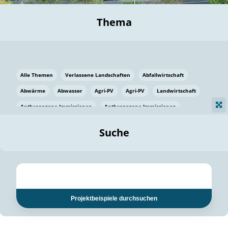
Thema
Alle Themen
Verlassene Landschaften
Abfallwirtschaft
Abwärme
Abwasser
Agri-PV
Agri-PV
Landwirtschaft
Anthropogene Immissionen
Anthropogene Immissionen
Vermeidung von Lebensmittelverlusten
Baden Württemberg
Suche
Ostsee
Bauen
Baumaterial
Bayern
Bayern
Beatmungssysteme
Beratung
Berlin
Bestäuber
bilaterale Zu-sammenarbeit
bilaterale Zu-sammenarbeit
Bildung
Bildung / Kommunikation
Projektbeispiele durchsuchen
Bildung für nachhaltige Entwicklung
Pflanzenkohle
Biodiversität
Biodiversität
Biogas
Biogas