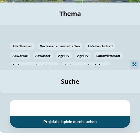
Thema
Alle Themen
Verlassene Landschaften
Abfallwirtschaft
Abwärme
Abwasser
Agri-PV
Agri-PV
Landwirtschaft
Anthropogene Immissionen
Anthropogene Immissionen
Vermeidung von Lebensmittelverlusten
Baden Württemberg
Suche
Ostsee
Bauen
Baumaterial
Bayern
Bayern
Beatmungssysteme
Beratung
Berlin
Bestäuber
bilaterale Zu-sammenarbeit
bilaterale Zu-sammenarbeit
Bildung
Bildung / Kommunikation
Projektbeispiele durchsuchen
Bildung für nachhaltige Entwicklung
Pflanzenkohle
Biodiversität
Biodiversität
Biogas
Biogas