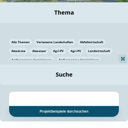
Thema
Alle Themen
Verlassene Landschaften
Abfallwirtschaft
Abwärme
Abwasser
Agri-PV
Agri-PV
Landwirtschaft
Anthropogene Immissionen
Anthropogene Immissionen
Vermeidung von Lebensmittelverlusten
Baden Württemberg
Suche
Ostsee
Bauen
Baumaterial
Bayern
Bayern
Beatmungssysteme
Beratung
Berlin
Bestäuber
bilaterale Zu-sammenarbeit
bilaterale Zu-sammenarbeit
Bildung
Bildung / Kommunikation
Projektbeispiele durchsuchen
Bildung für nachhaltige Entwicklung
Pflanzenkohle
Biodiversität
Biodiversität
Biogas
Biogas