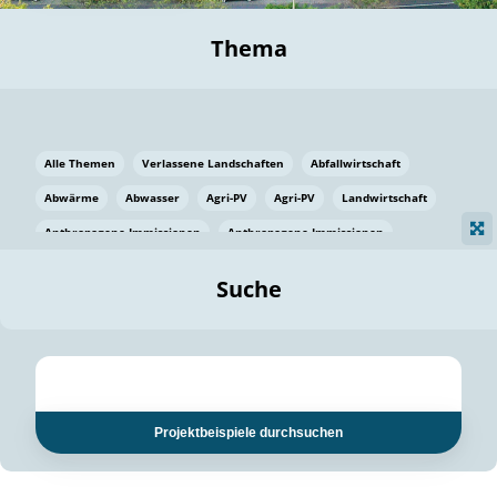
Thema
Alle Themen
Verlassene Landschaften
Abfallwirtschaft
Abwärme
Abwasser
Agri-PV
Agri-PV
Landwirtschaft
Anthropogene Immissionen
Anthropogene Immissionen
Vermeidung von Lebensmittelverlusten
Baden Württemberg
Suche
Ostsee
Bauen
Baumaterial
Bayern
Bayern
Beatmungssysteme
Beratung
Berlin
Bestäuber
bilaterale Zu-sammenarbeit
bilaterale Zu-sammenarbeit
Bildung
Bildung / Kommunikation
Projektbeispiele durchsuchen
Bildung für nachhaltige Entwicklung
Pflanzenkohle
Biodiversität
Biodiversität
Biogas
Biogas