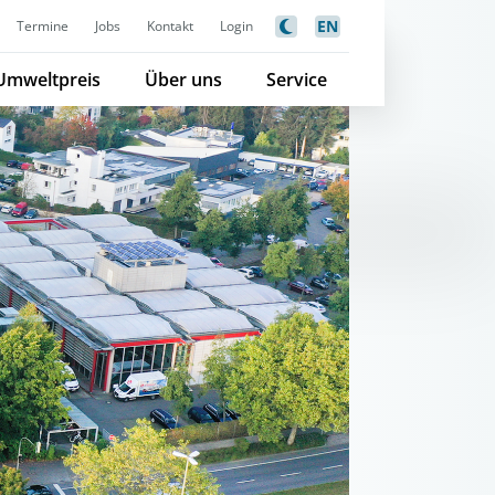
EN
Termine
Jobs
Kontakt
Login
Umweltpreis
Über uns
Service