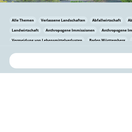
Alle Themen
Verlassene Landschaften
Abfallwirtschaft
A
Landwirtschaft
Anthropogene Immissionen
Anthropogene I
Vermeidung von Lebensmittelverlusten
Baden Württemberg
Bayern
Bayern
Beatmungssysteme
Beratung
Berlin
bilaterale Zu-sammenarbeit
Bildung
Bildung / Kommunikati
Pflanzenkohle
Biodiversität
Biodiversität
Biogas
Bioga
Vermeidung von Lebensmittelverlusten
Brandenburg
Breme
Bürgerwissenschaft
Capacity Building
Capacity Building
Kreislaufwirtschaft
Bürgerenergie
Bürgerbeteiligung
Bürg
Citizen Science
Klimawandel
Klimakrise
Klimaschutz
Kooperation
Kooperation mit KMU
Grenzüberschreitend
D
Deutscher Umweltpreis
Digitale Bildung
Digitaler Landschaf