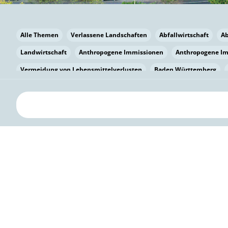
Alle Themen
Verlassene Landschaften
Abfallwirtschaft
A
Landwirtschaft
Anthropogene Immissionen
Anthropogene I
Vermeidung von Lebensmittelverlusten
Baden Württemberg
Bayern
Bayern
Beatmungssysteme
Beratung
Berlin
bilaterale Zu-sammenarbeit
Bildung
Bildung / Kommunikati
Pflanzenkohle
Biodiversität
Biodiversität
Biogas
Bioga
Vermeidung von Lebensmittelverlusten
Brandenburg
Breme
Bürgerwissenschaft
Capacity Building
Capacity Building
Circular Economy
Bürgerenergie
Bürgerbeteiligung
Bürge
Citizen Science
Klimawandel
Klimakrise
Klimaschutz
Kooperation
Kooperation mit KMU
Grenzüberschreitend
D
Deutscher Umweltpreis
Digitale Bildung
Digitaler Landschaf