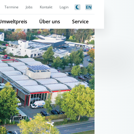
EN
Termine
Jobs
Kontakt
Login
Umweltpreis
Über uns
Service