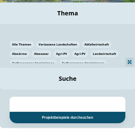
Thema
Alle Themen
Verlassene Landschaften
Abfallwirtschaft
Abwärme
Abwasser
Agri-PV
Agri-PV
Landwirtschaft
Anthropogene Immissionen
Anthropogene Immissionen
Vermeidung von Lebensmittelverlusten
Baden Württemberg
Suche
Ostsee
Bauen
Baumaterial
Bayern
Bayern
Beatmungssysteme
Beratung
Berlin
Bestäuber
bilaterale Zu-sammenarbeit
bilaterale Zu-sammenarbeit
Bildung
Bildung / Kommunikation
Projektbeispiele durchsuchen
Bildung für nachhaltige Entwicklung
Pflanzenkohle
Biodiversität
Biodiversität
Biogas
Biogas