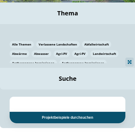
Thema
Alle Themen
Verlassene Landschaften
Abfallwirtschaft
Abwärme
Abwasser
Agri-PV
Agri-PV
Landwirtschaft
Anthropogene Immissionen
Anthropogene Immissionen
Vermeidung von Lebensmittelverlusten
Baden Württemberg
Suche
Ostsee
Bauen
Baumaterial
Bayern
Bayern
Beatmungssysteme
Beratung
Berlin
Bestäuber
bilaterale Zu-sammenarbeit
bilaterale Zu-sammenarbeit
Bildung
Bildung / Kommunikation
Projektbeispiele durchsuchen
Bildung für nachhaltige Entwicklung
Pflanzenkohle
Biodiversität
Biodiversität
Biogas
Biogas