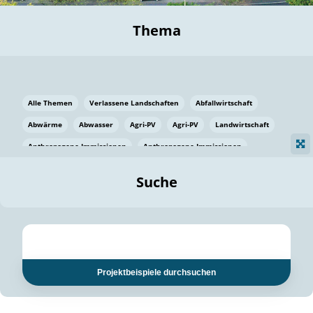
Thema
Alle Themen
Verlassene Landschaften
Abfallwirtschaft
Abwärme
Abwasser
Agri-PV
Agri-PV
Landwirtschaft
Anthropogene Immissionen
Anthropogene Immissionen
Vermeidung von Lebensmittelverlusten
Baden Württemberg
Suche
Ostsee
Bauen
Baumaterial
Bayern
Bayern
Beatmungssysteme
Beratung
Berlin
Bestäuber
bilaterale Zu-sammenarbeit
bilaterale Zu-sammenarbeit
Bildung
Bildung / Kommunikation
Projektbeispiele durchsuchen
Bildung für nachhaltige Entwicklung
Pflanzenkohle
Biodiversität
Biodiversität
Biogas
Biogas