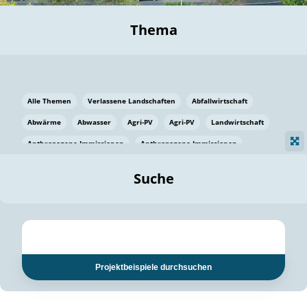
Thema
Alle Themen
Verlassene Landschaften
Abfallwirtschaft
Abwärme
Abwasser
Agri-PV
Agri-PV
Landwirtschaft
Anthropogene Immissionen
Anthropogene Immissionen
Vermeidung von Lebensmittelverlusten
Baden Württemberg
Suche
Ostsee
Bauen
Baumaterial
Bayern
Bayern
Beatmungssysteme
Beratung
Berlin
Bestäuber
bilaterale Zu-sammenarbeit
bilaterale Zu-sammenarbeit
Bildung
Bildung / Kommunikation
Projektbeispiele durchsuchen
Bildung für nachhaltige Entwicklung
Pflanzenkohle
Biodiversität
Biodiversität
Biogas
Biogas