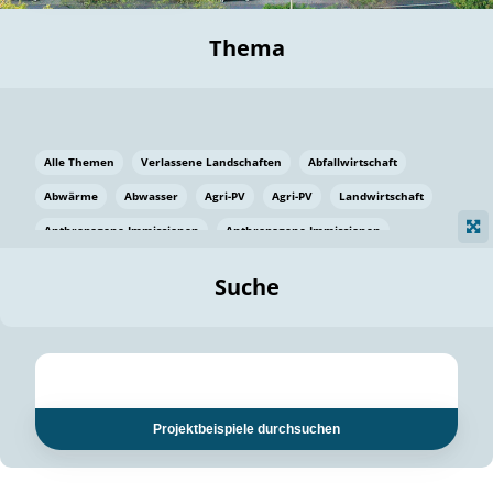
Thema
Alle Themen
Verlassene Landschaften
Abfallwirtschaft
Abwärme
Abwasser
Agri-PV
Agri-PV
Landwirtschaft
Anthropogene Immissionen
Anthropogene Immissionen
Vermeidung von Lebensmittelverlusten
Baden Württemberg
Suche
Ostsee
Bauen
Baumaterial
Bayern
Bayern
Beatmungssysteme
Beratung
Berlin
Bestäuber
bilaterale Zu-sammenarbeit
bilaterale Zu-sammenarbeit
Bildung
Bildung / Kommunikation
Projektbeispiele durchsuchen
Bildung für nachhaltige Entwicklung
Pflanzenkohle
Biodiversität
Biodiversität
Biogas
Biogas