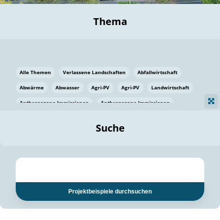
Thema
Alle Themen
Verlassene Landschaften
Abfallwirtschaft
Abwärme
Abwasser
Agri-PV
Agri-PV
Landwirtschaft
Anthropogene Immissionen
Anthropogene Immissionen
Vermeidung von Lebensmittelverlusten
Baden Württemberg
Suche
Ostsee
Bauen
Baumaterial
Bayern
Bayern
Beatmungssysteme
Beratung
Berlin
Bestäuber
bilaterale Zu-sammenarbeit
bilaterale Zu-sammenarbeit
Bildung
Bildung / Kommunikation
Projektbeispiele durchsuchen
Bildung für nachhaltige Entwicklung
Pflanzenkohle
Biodiversität
Biodiversität
Biogas
Biogas