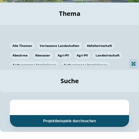
Thema
Alle Themen
Verlassene Landschaften
Abfallwirtschaft
Abwärme
Abwasser
Agri-PV
Agri-PV
Landwirtschaft
Anthropogene Immissionen
Anthropogene Immissionen
Vermeidung von Lebensmittelverlusten
Baden Württemberg
Suche
Ostsee
Bauen
Baumaterial
Bayern
Bayern
Beatmungssysteme
Beratung
Berlin
Bestäuber
bilaterale Zu-sammenarbeit
bilaterale Zu-sammenarbeit
Bildung
Bildung / Kommunikation
Projektbeispiele durchsuchen
Bildung für nachhaltige Entwicklung
Pflanzenkohle
Biodiversität
Biodiversität
Biogas
Biogas