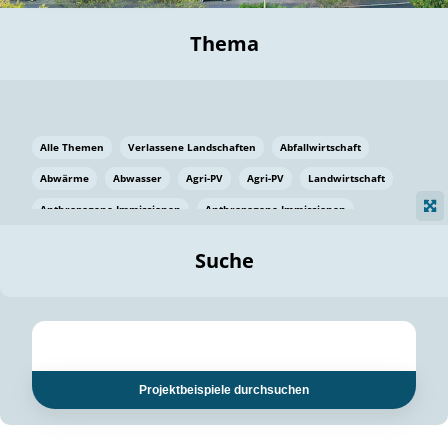
Thema
Alle Themen
Verlassene Landschaften
Abfallwirtschaft
Abwärme
Abwasser
Agri-PV
Agri-PV
Landwirtschaft
Anthropogene Immissionen
Anthropogene Immissionen
Vermeidung von Lebensmittelverlusten
Baden Württemberg
Suche
Ostsee
Bauen
Baumaterial
Bayern
Bayern
Beatmungssysteme
Beratung
Berlin
Bestäuber
bilaterale Zu-sammenarbeit
bilaterale Zu-sammenarbeit
Bildung
Bildung / Kommunikation
Projektbeispiele durchsuchen
Bildung für nachhaltige Entwicklung
Pflanzenkohle
Biodiversität
Biodiversität
Biogas
Biogas