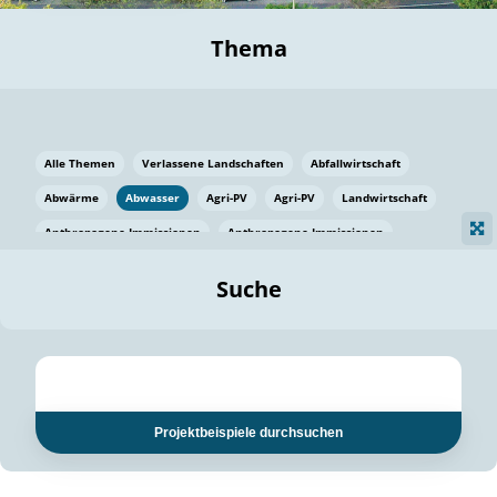
Thema
Alle Themen
Verlassene Landschaften
Abfallwirtschaft
Abwärme
Abwasser
Agri-PV
Agri-PV
Landwirtschaft
Anthropogene Immissionen
Anthropogene Immissionen
Vermeidung von Lebensmittelverlusten
Baden Württemberg
Suche
Ostsee
Bauen
Baumaterial
Bayern
Bayern
Beatmungssysteme
Beratung
Berlin
Bestäuber
bilaterale Zu-sammenarbeit
bilaterale Zu-sammenarbeit
Bildung
Bildung / Kommunikation
Projektbeispiele durchsuchen
Bildung für nachhaltige Entwicklung
Pflanzenkohle
Biodiversität
Biodiversität
Biogas
Biogas