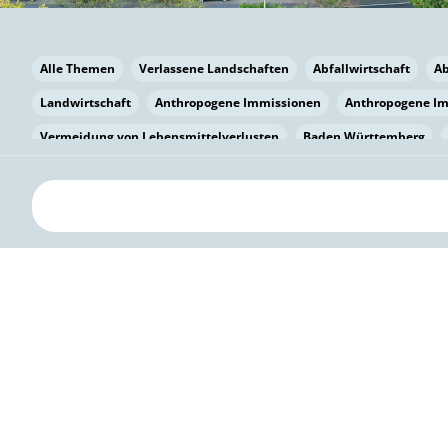
Alle Themen
Verlassene Landschaften
Abfallwirtschaft
A
Landwirtschaft
Anthropogene Immissionen
Anthropogene I
Vermeidung von Lebensmittelverlusten
Baden Württemberg
Bayern
Bayern
Beatmungssysteme
Beratung
Berlin
bilaterale Zu-sammenarbeit
Bildung
Bildung / Kommunikati
Pflanzenkohle
Biodiversität
Biodiversität
Biogas
Bioga
Vermeidung von Lebensmittelverlusten
Brandenburg
Breme
Bürgerwissenschaft
Capacity Building
Capacity Building
Circular Economy
Bürgerenergie
Bürgerbeteiligung
Bürge
Citizen Science
Klimawandel
Klimakrise
Klimaschutz
Kooperation
Kooperation mit KMU
Grenzüberschreitend
D
Deutscher Umweltpreis
Digitale Bildung
Digitaler Landschaf