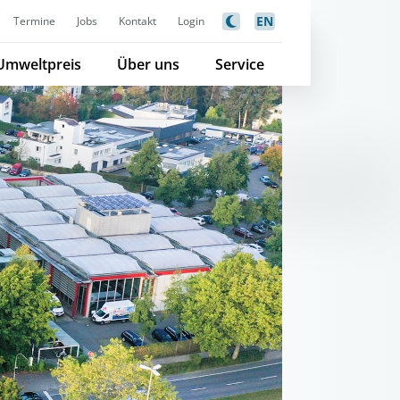
EN
Termine
Jobs
Kontakt
Login
Umweltpreis
Über uns
Service