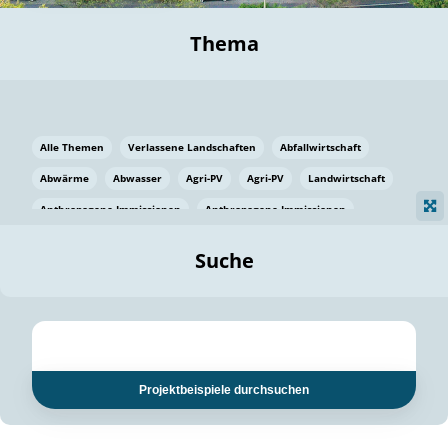
Thema
Alle Themen
Verlassene Landschaften
Abfallwirtschaft
Abwärme
Abwasser
Agri-PV
Agri-PV
Landwirtschaft
Anthropogene Immissionen
Anthropogene Immissionen
Vermeidung von Lebensmittelverlusten
Baden Württemberg
Suche
Ostsee
Bauen
Baumaterial
Bayern
Bayern
Beatmungssysteme
Beratung
Berlin
Bestäuber
bilaterale Zu-sammenarbeit
bilaterale Zu-sammenarbeit
Bildung
Bildung / Kommunikation
Projektbeispiele durchsuchen
Bildung für nachhaltige Entwicklung
Pflanzenkohle
Biodiversität
Biodiversität
Biogas
Biogas